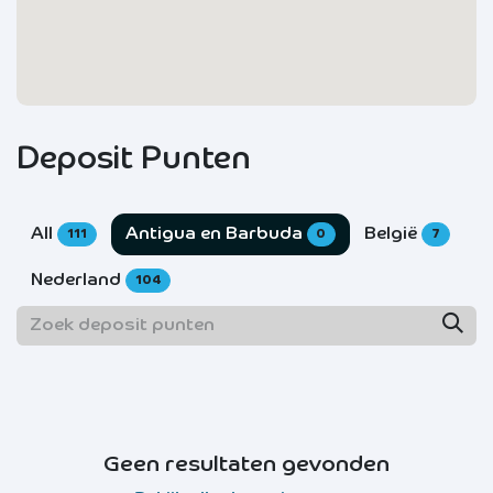
Deposit Punten
All
Antigua en Barbuda
België
111
0
7
Nederland
104
Geen resultaten gevonden