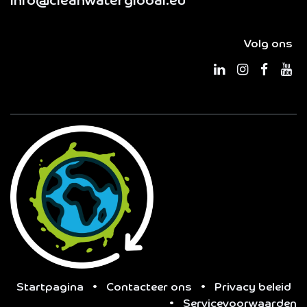
info@cleanwaterglobal.eu
Volg ons
Startpagina
•
Contacteer ons
•
Privacy beleid
•
Servicevoorwaarden