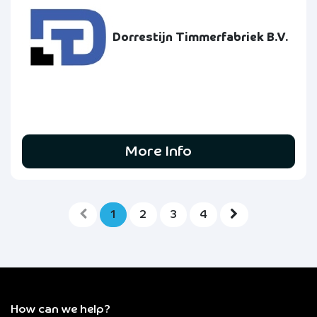
Dorrestijn Timmerfabriek B.V.
More Info
1
2
3
4
How can we help?