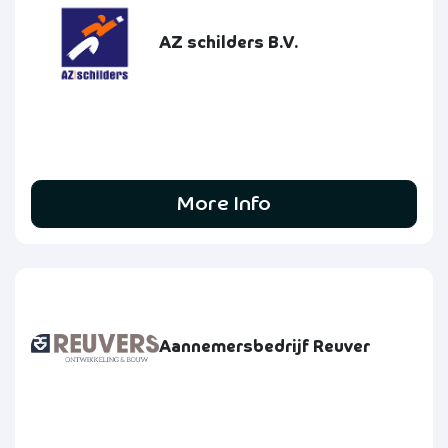
AZ schilders B.V.
More Info
Aannemersbedrijf Reuver