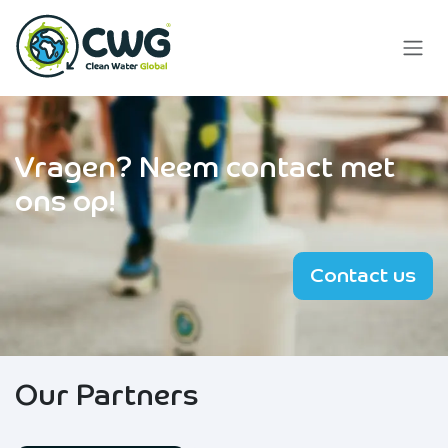
Skip to Content
Vragen?
Neem contact met
ons op!
Contact us
Our Partners