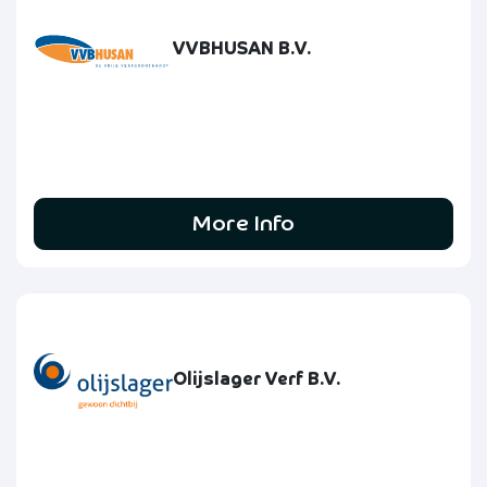
VVBHUSAN B.V.
More Info
Olijslager Verf B.V.