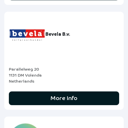
Bevela B.v.
Parallelweg 20
1131 DM Volenda
Netherlands
More Info