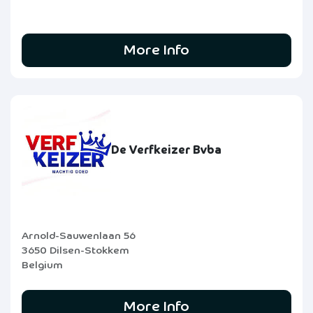
More Info
De Verfkeizer Bvba
Arnold-Sauwenlaan 56
3650 Dilsen-Stokkem
Belgium
More Info