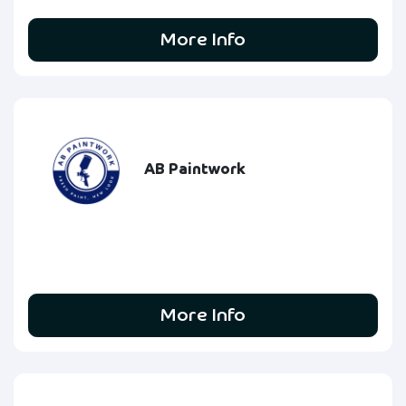
More Info
AB Paintwork
More Info