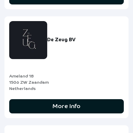
De Zeug BV
Ameland 18
1506 ZW Zaandam
Netherlands
More Info