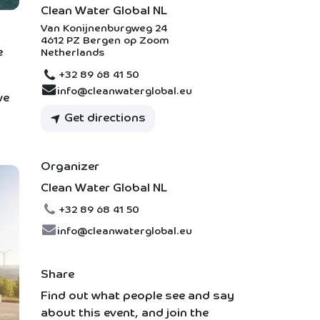
Clean Water Global NL
Van Konijnenburgweg 24
4612 PZ Bergen op Zoom
e
Netherlands
+32 89 68 41 50
info@cleanwaterglobal.eu
we
Get directions
Organizer
Clean Water Global NL
+32 89 68 41 50
info@cleanwaterglobal.eu
Share
Find out what people see and say
about this event, and join the