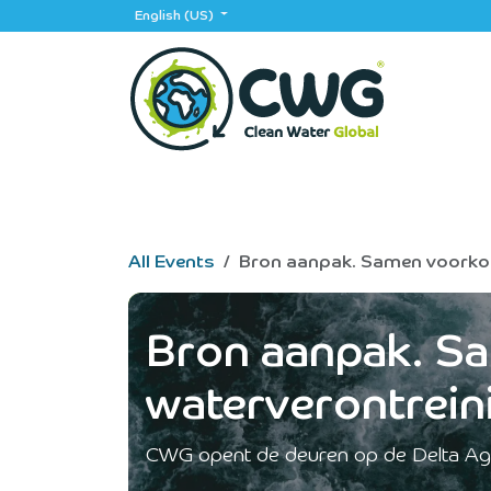
Skip to Content
English (US)
Home
App
Events
Partners
Jobs
All Events
Bron aanpak. Samen voorko
Bron aanpak. S
waterverontrein
CWG opent de deuren op de Delta Ag