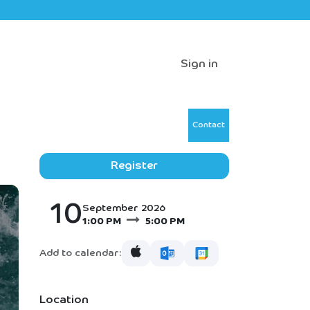
Sign in
Contact
Register
10
September 2026
1:00 PM
5:00 PM
Add to calendar:
Location