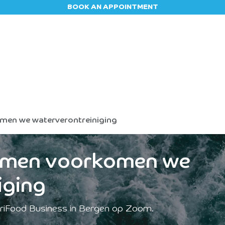
BOOK AN APPOINTMENT
Appointment
Contact us
Blog
Jobs
men we waterverontreiniging
amen voorkomen we
iging
riFood Business in Bergen op Zoom.