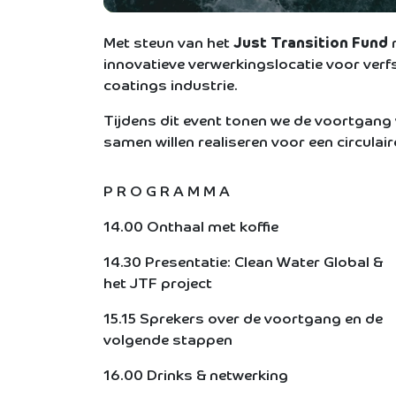
Met steun van het
Just Transition Fund
r
innovatieve verwerkingslocatie voor ver
coatings industrie.
Tijdens dit event tonen we de voortgang 
samen willen realiseren voor een circulai
P R O G R A M M A
14.00 Onthaal met koffie
14.30 Presentatie: Clean Water Global &
het JTF project
15.15 Sprekers over de voortgang en de
volgende stappen
16.00 Drinks & netwerking